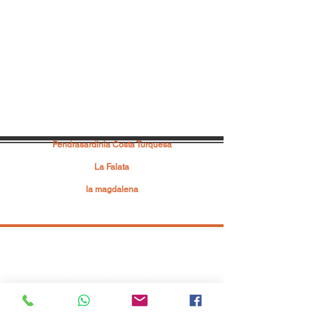
Pendrasardinia Costa Turquesa
Via Mare 29, 07030 - Badesi
La Falata
Strada La Falata SNC, 07038 - Costa Paradiso
la magdalena
Localidad Punta Tegge SNC, 07025 - La
Maddalena