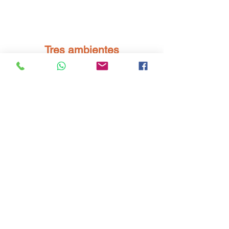
Tres ambientes
con vista al mar
Pequeño jardín privado, cocina equipada
y
conexión Wi-Fi gratuita.
Elija este apartamento de dos
habitaciones que puede alojar hasta
cuatro personas, que consta de una
habitación doble, sala de estar con sofá
cama y cocineta.
El apartamento está completamente
amueblado y equipado para que disfrutes
de una estancia sin preocupaciones.